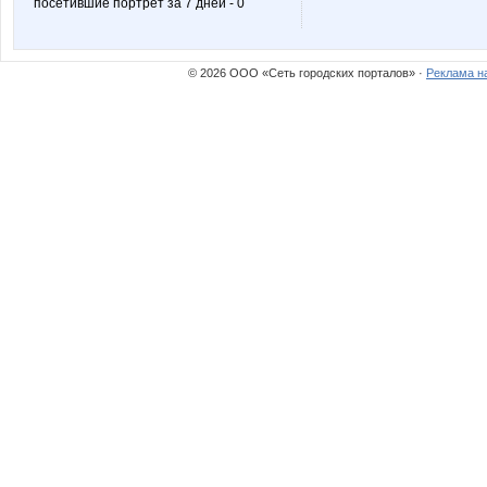
посетившие портрет за 7 дней - 0
Катти на Бугатти
Кр@шеная 
© 2026 ООО «Сеть городских порталов» ·
Реклама н
Роза Ивановна
Саров