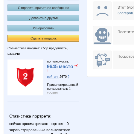
Lonza
MamaN
Этот блог
Отправить приватное сообщение
блогеров
.
Добавить в друзья
Игнорировать
Rakushka
Stella6
Посетит
Сделать подарок
Совместная покупка: сбор предоплаты,
раздачи
cornflour
elenk@
Посмотре
популярность:
-2
9645 место
↓
рейтинг
2670
?
ludochek
manyaf
Привилегированный
пользователь
2
уровня
triniti123
Аллесгу
Статистика портрета:
сейчас просматривают портрет - 0
зарегистрированные пользователи