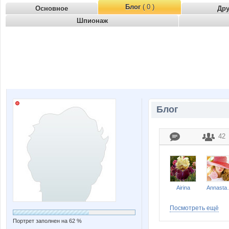
Блог
( 0 )
Основное
Др
Шпионаж
Блог
42
Airina
Anna
Посмотреть ещё
Портрет заполнен на 62 %